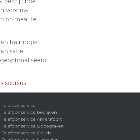
 bedrijf; hoe
en voor uw
en op maat te
hen trainingen
nisatie.
e geoptimaliseerd
asiscursus
.
Telefoonservice
Telefoonservice bedrijven
Telefoonservice Amersfoort
Telefoonservice Bodegraven
Telefoonservice Gouda
Telefoonservice Harmelen