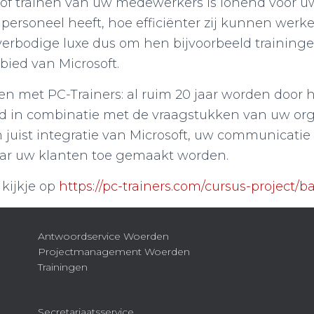
of trainen van uw medewerkers is lonend voor uw
personeel heeft, hoe efficiënter zij kunnen werk
verbodige luxe dus om hen bijvoorbeeld training
bied van Microsoft.
n met PC-Trainers: al ruim 20 jaar worden door 
d in combinatie met de vraagstukken van uw orga
en juist integratie van Microsoft, uw communicati
naar uw klanten toe gemaakt worden.
kijkje op
https://pc-trainers.com/cursus-project/b
Antwoordservice Woerden
Projectmanagement Woerden
Trainingen
Secretariaatsservice