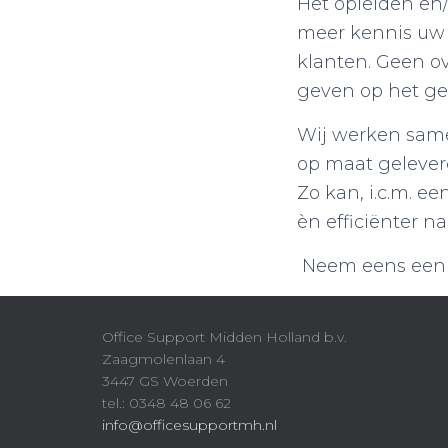
Het opleiden en/
meer kennis uw 
klanten. Geen o
geven op het ge
Wij werken same
op maat gelever
Zo kan, i.c.m. e
èn efficiënter 
Neem eens een 
Office Support Midden Holland b.v.
Zaagmolenlaan 4
3447 GS Woerden
tel.: 0348 48 06 62
info@officesupportmh.nl