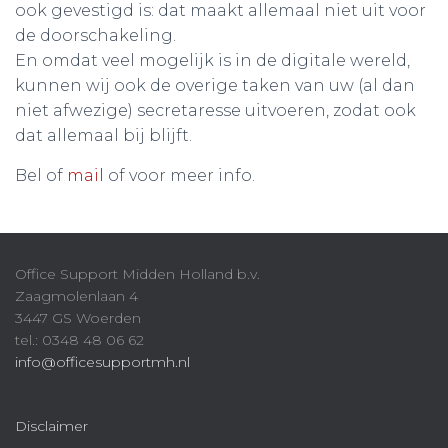
ook gevestigd is: dat maakt allemaal niet uit voor
de doorschakeling.
En omdat veel mogelijk is in de digitale wereld,
kunnen wij ook de overige taken van uw (al dan
niet afwezige) secretaresse uitvoeren, zodat ook
dat allemaal bij blijft.
Bel of
mail
of voor meer info.
Office Support Midden Holland b.v.
Zaagmolenlaan 4
3447 GS Woerden
tel.: 0348 48 06 62
info@officesupportmh.nl
Disclaimer