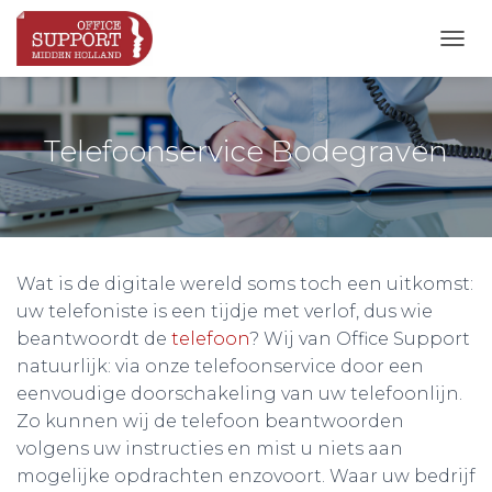
N
A
V
I
G
Telefoonservice Bodegraven
A
T
I
E
W
I
Wat is de digitale wereld soms toch een uitkomst:
S
S
uw telefoniste is een tijdje met verlof, dus wie
E
beantwoordt de
telefoon
? Wij van Office Support
L
natuurlijk: via onze telefoonservice door een
E
N
eenvoudige doorschakeling van uw telefoonlijn.
Zo kunnen wij de telefoon beantwoorden
volgens uw instructies en mist u niets aan
mogelijke opdrachten enzovoort. Waar uw bedrijf